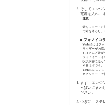
そしてエンジン
電源を入れ、
注意
針をレコードに
で針を降ろし、
■ フォノイ
Yoshii9に
ライザーが内蔵
もほとんど音が
フォノイコライ
扱説明書に従っ
きるはずです。
Yoshii9の
オピンコードで
まず、エンジ
っぱいにまわ
ださい。
つぎに、ステ