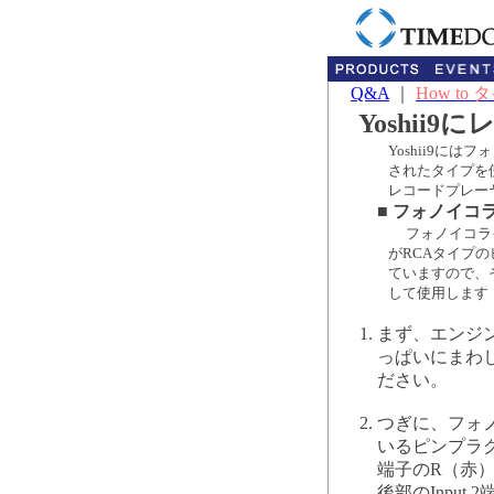
Q&A
｜
How to
Yoshii
Yoshii9
されたタイプを
レコードプレー
■ フォノイ
フォノイコライ
がRCAタイプ
ていますので、その
して使用します
まず、エンジ
っぱいにまわ
ださい。
つぎに、フォ
いるピンプラグ
端子のR（赤
後部のInput