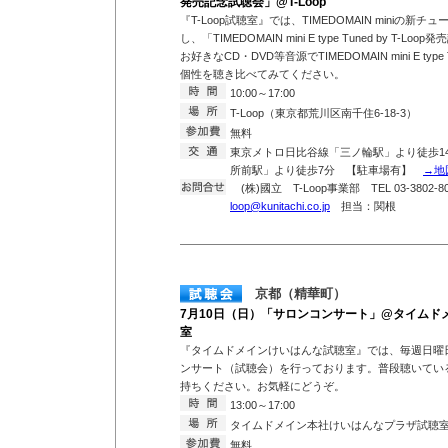
発売記念試聴会」@T-Loop
『T-Loop試聴室』では、TIMEDOMAIN miniの新チ
し、「TIMEDOMAIN mini E type Tuned by T
お好きなCD・DVD等音源でTIMEDOMAIN mini E type 
個性を聴き比べてみてください。
10:00～17:00
T-Loop（東京都荒川区南千住6-18-3）
無料
東京メトロ日比谷線「三ノ輪駅」より徒歩1
所前駅」より徒歩7分 【駐車場有】
→地
(株)國立 T-Loop事業部 TEL 03-3802-807
loop@kunitachi.co.jp
担当：関根
京都（精華町）
7月10日（日）「サロンコンサート」@タイムド
室
『タイムドメインけいはんな試聴室』では、毎週日曜
ンサート（試聴会）を行っております。普段聴いている
持ちください。お気軽にどうぞ。
13:00～17:00
タイムドメイン本社けいはんなプラザ試聴
無料