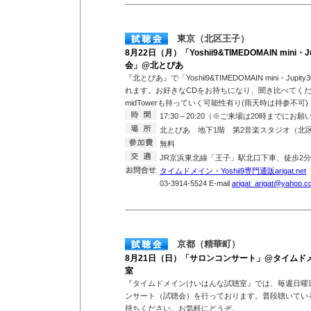
東京（北区王子）
8月22日（月）「Yoshii9&TIMEDOMAIN mini・Ju
会」@北とぴあ
『北とぴあ』で「Yoshii9&TIMEDOMAIN mini・Jupit
れます。お好きなCDをお持ちになり、聞き比べてく
midTowerも持っていく可能性有り(雨天時は持参不可)
17:30～20:20（※ご来場は20時までにお
北とぴあ 地下1階 第2音楽スタジオ（北区王
無料
JR京浜東北線「王子」駅北口下車、徒歩
タイムドメイン・Yoshii9専門通販arigat.net
T
03-3914-5524 E-mail
arigat_arigat@yahoo.co
京都（精華町）
8月21日（日）「サロンコンサート」@タイムド
室
『タイムドメインけいはんな試聴室』では、毎週日曜
ンサート（試聴会）を行っております。普段聴いている
持ちください。お気軽にどうぞ。