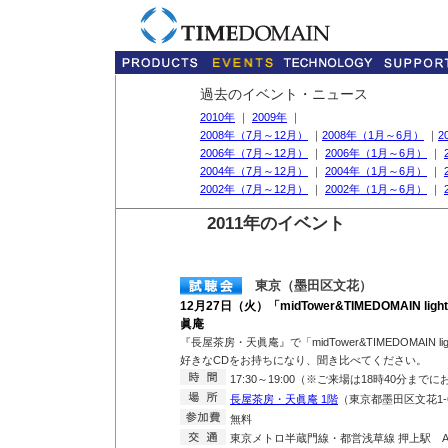
過去のイベント・ニュース
2010年
｜
2009年
｜
2008年（7月～12月）
｜
2008年（1月～6月）
｜
2
2006年（7月～12月）
｜
2006年（1月～6月）
｜
2004年（7月～12月）
｜
2004年（1月～6月）
｜
2002年（7月～12月）
｜
2002年（1月～6月）
｜
2011年のイベント
東京（墨田区文花）
12月27日（火）「midTower&TIMEDOMAIN 
眞庵
『長屋茶房・天眞庵』で「midTower&TIMEDOMAIN 
好きなCDをお持ちになり、聞き比べてください。
17:30～19:00（※ご来場は18時40分まで
長屋茶房・天眞庵 1階
（東京都墨田区文花1-6
無料
東京メトロ半蔵門線・都営浅草線 押上駅 A