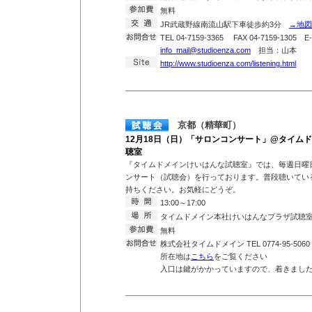
無料
JR武蔵野線南流山駅下車徒歩約3分
→地図
TEL 04-7159-3365 FAX 04-7159-1305 E-
info_mail@studioenza.com
担当：山本
http://www.studioenza.com/listening.html
京都（精華町）
12月18日（日）「サロンコンサート」@タイム
聴室
『タイムドメインけいはんな試聴室』では、毎週日曜
ンサート（試聴会）を行っております。普段聴いている
持ちください。お気軽にどうぞ。
13:00～17:00
タイムドメイン本社けいはんなプラザ試聴
無料
株式会社タイムドメイン TEL 0774-95-5060
所在地は
こちら
をご覧ください
入口は鍵がかかっていますので、着きまし