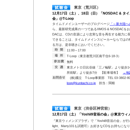
東京（荒川区）
12月17日（土）、18日（日）「NOSDAC & 
会」@T-Loop
タイムドメインユーザーのブログページ
「～新大陸へ
ら、最新研究成果の一つであるXMOS & NOSDACを
DACは、CDの音源により忠実な音を再生する能力に
できることは、タイムドメインスピーカーならではの
る方は、是非聴きにおいでください。
11:00～17:00
T-Loop（東京都荒川区南千住6-18-3）
無料
東京メトロ日比谷線「三ノ輪駅」より徒歩1
所前駅」より徒歩7分 【駐車場有】
→地
(株)國立 T-Loop事業部 TEL 03-3802-807
loop@kunitachi.co.jp
担当：関根
東京（渋谷区神宮前）
12月17日（土）「Yoshii9音浴の会」@東京ウ
『東京ウィメンズプラザ』で「Yoshii9音浴の会」が行わ
light、Marty101も試聴可）お好きなCDをお持ち