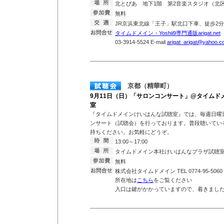
北とぴあ 地下1階 第2音楽スタジオ（北区王
無料
JR京浜東北線「王子」駅北口下車、徒歩
タイムドメイン・Yoshii9専門通販arigat.net
T
03-3914-5524 E-mail
arigat_arigat@yahoo.co
京都（精華町）
9月11日（日）「サロンコンサート」@タイムド
室
『タイムドメインけいはんな試聴室』では、毎週日曜
ンサート（試聴会）を行っております。普段聴いている
持ちください。お気軽にどうぞ。
13:00～17:00
タイムドメイン本社けいはんなプラザ試聴
無料
株式会社タイムドメイン TEL 0774-95-5060
所在地は
こちら
をご覧ください
入口は鍵がかかっていますので、着きまし