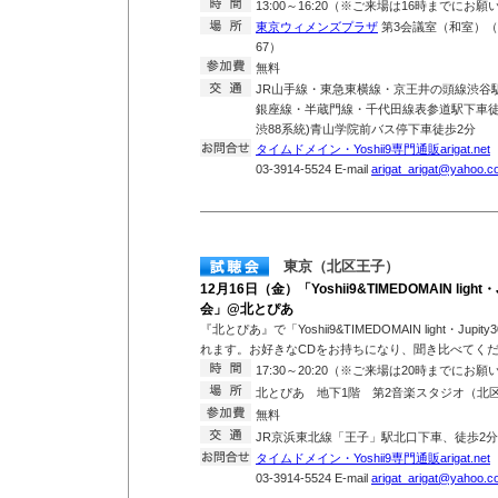
13:00～16:20（※ご来場は16時までにお
東京ウィメンズプラザ
第3会議室（和室）（東
67）
無料
JR山手線・東急東横線・京王井の頭線渋谷
銀座線・半蔵門線・千代田線表参道駅下車徒歩
渋88系統)青山学院前バス停下車徒歩2分
タイムドメイン・Yoshii9専門通販arigat.net
T
03-3914-5524 E-mail
arigat_arigat@yahoo.co
東京（北区王子）
12月16日（金）「Yoshii9&TIMEDOMAIN light・J
会」@北とぴあ
『北とぴあ』で「Yoshii9&TIMEDOMAIN light・Jupit
れます。お好きなCDをお持ちになり、聞き比べてく
17:30～20:20（※ご来場は20時までにお
北とぴあ 地下1階 第2音楽スタジオ（北区王
無料
JR京浜東北線「王子」駅北口下車、徒歩
タイムドメイン・Yoshii9専門通販arigat.net
T
03-3914-5524 E-mail
arigat_arigat@yahoo.co