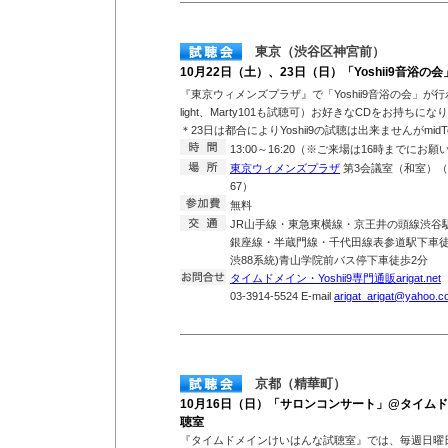
東京（渋谷区神宮前）
10月22日（土）、23日（日）「Yoshii9音浴
『東京ウィメンズプラザ』で「Yoshii9音浴の会」が行わ
light、Marty101も試聴可）お好きなCDをお持ち
＊23日は都合によりYoshii9の試聴は出来ませんがmid
13:00～16:20（※ご来場は16時までにお
東京ウィメンズプラザ
第3会議室（和室）（東
67）
無料
JR山手線・東急東横線・京王井の頭線渋谷
銀座線・半蔵門線・千代田線表参道駅下車徒歩
渋88系統)青山学院前バス停下車徒歩2分
タイムドメイン・Yoshii9専門通販arigat.net
T
03-3914-5524 E-mail
arigat_arigat@yahoo.co
京都（精華町）
10月16日（日）「サロンコンサート」@タイム
聴室
『タイムドメインけいはんな試聴室』では、毎週日曜