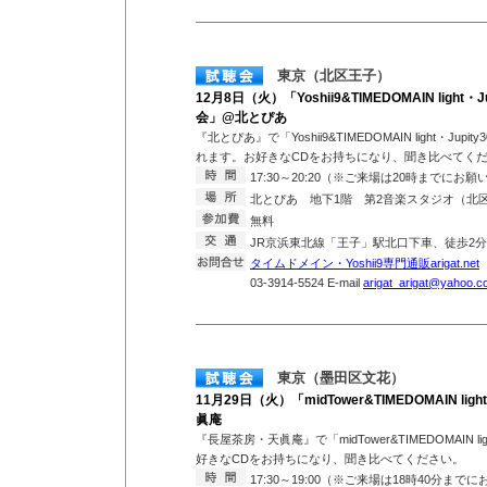
東京（北区王子）
12月8日（火）「Yoshii9&TIMEDOMAIN light・Ju
会」@北とぴあ
『北とぴあ』で「Yoshii9&TIMEDOMAIN light・Jupit
れます。お好きなCDをお持ちになり、聞き比べてく
17:30～20:20（※ご来場は20時までにお
北とぴあ 地下1階 第2音楽スタジオ（北区王
無料
JR京浜東北線「王子」駅北口下車、徒歩
タイムドメイン・Yoshii9専門通販arigat.net
T
03-3914-5524 E-mail
arigat_arigat@yahoo.co
東京（墨田区文花）
11月29日（火）「midTower&TIMEDOMAIN 
眞庵
『長屋茶房・天眞庵』で「midTower&TIMEDOMAIN 
好きなCDをお持ちになり、聞き比べてください。
17:30～19:00（※ご来場は18時40分まで