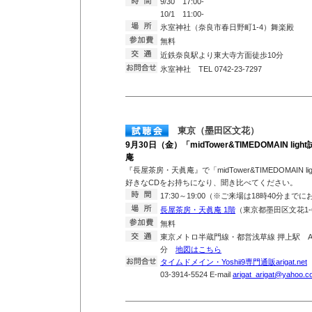
9/30 17:00-
10/1 11:00-
氷室神社（奈良市春日野町1-4）舞楽殿
無料
近鉄奈良駅より東大寺方面徒歩10分
氷室神社 TEL 0742-23-7297
東京（墨田区文花）
9月30日（金）「midTower&TIMEDOMAIN l
庵
『長屋茶房・天眞庵』で「midTower&TIMEDOMAIN 
好きなCDをお持ちになり、聞き比べてください。
17:30～19:00（※ご来場は18時40分まで
長屋茶房・天眞庵 1階
（東京都墨田区文花1-6
無料
東京メトロ半蔵門線・都営浅草線 押上駅 A
分
地図はこちら
タイムドメイン・Yoshii9専門通販arigat.net
T
03-3914-5524 E-mail
arigat_arigat@yahoo.co