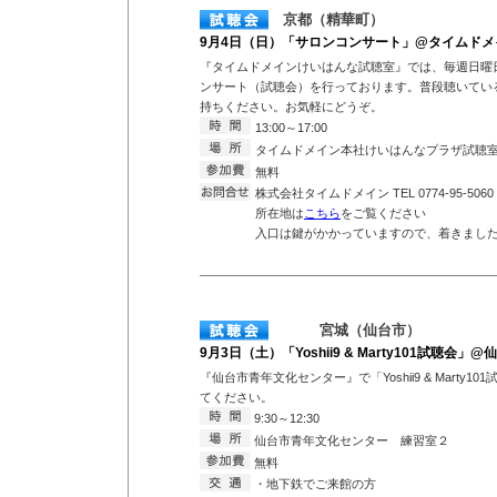
京都（精華町）
9月4日（日）「サロンコンサート」@タイムド
『タイムドメインけいはんな試聴室』では、毎週日曜
ンサート（試聴会）を行っております。普段聴いている
持ちください。お気軽にどうぞ。
13:00～17:00
タイムドメイン本社けいはんなプラザ試聴
無料
株式会社タイムドメイン TEL 0774-95-5060
所在地は
こちら
をご覧ください
入口は鍵がかかっていますので、着きまし
宮城（仙台市）
9月3日（土）「Yoshii9 & Marty101試聴会
『仙台市青年文化センター』で「Yoshii9 & Mart
てください。
9:30～12:30
仙台市青年文化センター 練習室２
無料
・地下鉄でご来館の方