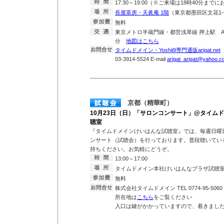
17:30～19:00（※ご来場は18時40分まで
長屋茶房・天眞庵 1階
（東京都墨田区文花1-6
無料
東京メトロ半蔵門線・都営浅草線 押上駅 A
分
地図はこちら
タイムドメイン・Yoshii9専門通販arigat.net
T
03-3914-5524 E-mail
arigat_arigat@yahoo.co
京都（精華町）
10月23日（日）「サロンコンサート」@タイム
聴室
『タイムドメインけいはんな試聴室』では、毎週日曜
ンサート（試聴会）を行っております。普段聴いている
持ちください。お気軽にどうぞ。
13:00～17:00
タイムドメイン本社けいはんなプラザ試聴
無料
株式会社タイムドメイン TEL 0774-95-5060
所在地は
こちら
をご覧ください
入口は鍵がかかっていますので、着きまし