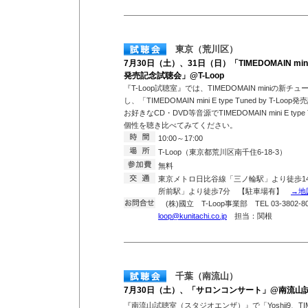
東京（荒川区）
7月30日（土）、31日（日）「TIMEDOMAIN mini E t
発売記念試聴会」@T-Loop
『T-Loop試聴室』では、TIMEDOMAIN miniの新チ
し、「TIMEDOMAIN mini E type Tuned by T
お好きなCD・DVD等音源でTIMEDOMAIN mini E type 
個性を聴き比べてみてください。
10:00～17:00
T-Loop（東京都荒川区南千住6-18-3）
無料
東京メトロ日比谷線「三ノ輪駅」より徒歩1
所前駅」より徒歩7分 【駐車場有】
→地
(株)國立 T-Loop事業部 TEL 03-3802-807
loop@kunitachi.co.jp
担当：関根
千葉（南流山）
7月30日（土）、「サロンコンサート」@南流山
『南流山試聴室（スタジオエンザ）』で「Yoshii9、TIMEDOM