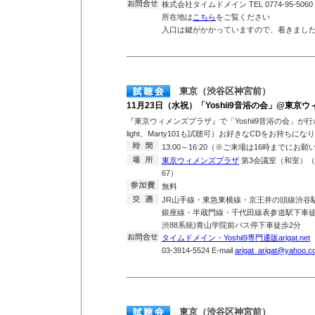
株式会社タイムドメイン TEL 0774-95-5060
所在地は
こちら
をご覧ください
入口は鍵がかかっていますので、着きまし
東京（渋谷区神宮前）
11月23日（水祝）「Yoshii9音浴の会」@東京
『東京ウィメンズプラザ』で「Yoshii9音浴の会」が行わ
light、Marty101も試聴可）お好きなCDをお持ち
13:00～16:20（※ご来場は16時までにお
東京ウィメンズプラザ
第3会議室（和室）（東
67）
無料
JR山手線・東急東横線・京王井の頭線渋谷
銀座線・半蔵門線・千代田線表参道駅下車徒歩
渋88系統)青山学院前バス停下車徒歩2分
タイムドメイン・Yoshii9専門通販arigat.net
T
03-3914-5524 E-mail
arigat_arigat@yahoo.co
東京（渋谷区神宮前）