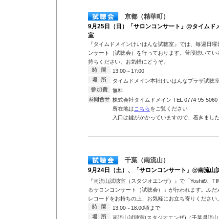
京都（精華町）
9月25日（日）「サロンコンサート」@タイムド
室
『タイムドメインけいはんな試聴室』では、毎週日曜
ンサート（試聴会）を行っております。普段聴いている
持ちください。お気軽にどうぞ。
13:00～17:00
タイムドメイン本社けいはんなプラザ試聴
無料
株式会社タイムドメイン TEL 0774-95-5060
所在地は
こちら
をご覧ください
入口は鍵がかかっていますので、着きまし
千葉（南流山）
9月24日（土）、「サロンコンサート」@南流山
『南流山試聴室（スタジオエンザ）』で「Yoshii9、TIMEDOM
るサロンコンサート（試聴会）」が行われます。ふだ
レコードをお持ちの上、お気軽にお立ち寄りください
13:00～18:00頃まで
南流山試聴室(スタジオエンザ)（千葉県流山市