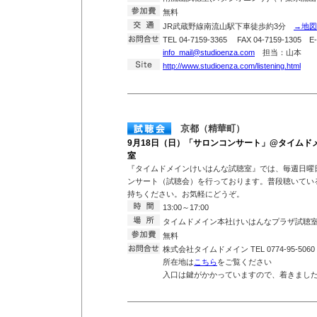
無料
JR武蔵野線南流山駅下車徒歩約3分
→地図
TEL 04-7159-3365 FAX 04-7159-1305 E-
info_mail@studioenza.com
担当：山本
http://www.studioenza.com/listening.html
京都（精華町）
9月18日（日）「サロンコンサート」@タイムド
室
『タイムドメインけいはんな試聴室』では、毎週日曜
ンサート（試聴会）を行っております。普段聴いている
持ちください。お気軽にどうぞ。
13:00～17:00
タイムドメイン本社けいはんなプラザ試聴
無料
株式会社タイムドメイン TEL 0774-95-5060
所在地は
こちら
をご覧ください
入口は鍵がかかっていますので、着きまし