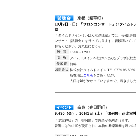
京都（精華町）
10月9日（日）「サロンコンサート」@タイムド
室
『タイムドメインけいはんな試聴室』では、毎週日曜
ンサート（試聴会）を行っております。普段聴いている
持ちください。お気軽にどうぞ。
13:00～17:00
タイムドメイン本社けいはんなプラザ試聴
無料
株式会社タイムドメイン TEL 0774-95-5060
所在地は
こちら
をご覧ください
入口は鍵がかかっていますので、着きまし
奈良（春日野町）
9月30（金）、10月1日（土）「御例祭」@氷室
『氷室神社』の「御例祭」で舞楽が奉納されます。
音響にはYoshii9が使用され、本物の雅楽演奏を境内