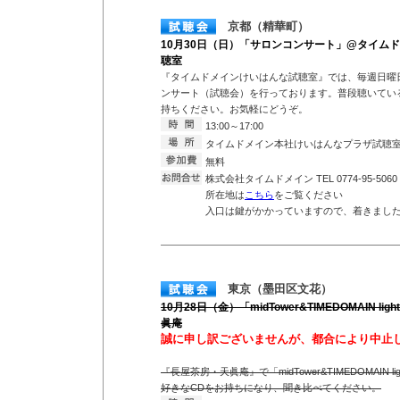
京都（精華町）
10月30日（日）「サロンコンサート」@タイム
聴室
『タイムドメインけいはんな試聴室』では、毎週日曜
ンサート（試聴会）を行っております。普段聴いている
持ちください。お気軽にどうぞ。
13:00～17:00
タイムドメイン本社けいはんなプラザ試聴
無料
株式会社タイムドメイン TEL 0774-95-5060
所在地は
こちら
をご覧ください
入口は鍵がかかっていますので、着きまし
東京（墨田区文花）
10月28日（金）「midTower&TIMEDOMAIN 
眞庵
誠に申し訳ございませんが、都合により中止
『長屋茶房・天眞庵』で「midTower&TIMEDOMAIN 
好きなCDをお持ちになり、聞き比べてください。