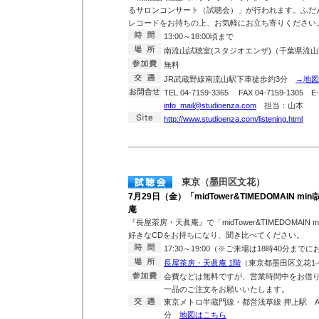
るサロンコンサート（試聴会）」が行われます。ふだ
レコードをお持ちの上、お気軽にお立ち寄りください
13:00～18:00頃まで
南流山試聴室(スタジオエンザ)（千葉県流山市
無料
JR武蔵野線南流山駅下車徒歩約3分
→地図
TEL 04-7159-3365 FAX 04-7159-1305 E-
info_mail@studioenza.com
担当：山本
http://www.studioenza.com/listening.html
東京（墨田区文花）
7月29日（金）「midTower&TIMEDOMAIN 
庵
『長屋茶房・天眞庵』で「midTower&TIMEDOMAIN
好きなCDをお持ちになり、聞き比べてください。
17:30～19:00（※ご来場は18時40分まで
長屋茶房・天眞庵 1階
（東京都墨田区文花1-6
会費などは無料ですが、営業時間中をお借
一品のご注文をお願いいたします。
東京メトロ半蔵門線・都営浅草線 押上駅 A
分
地図はこちら