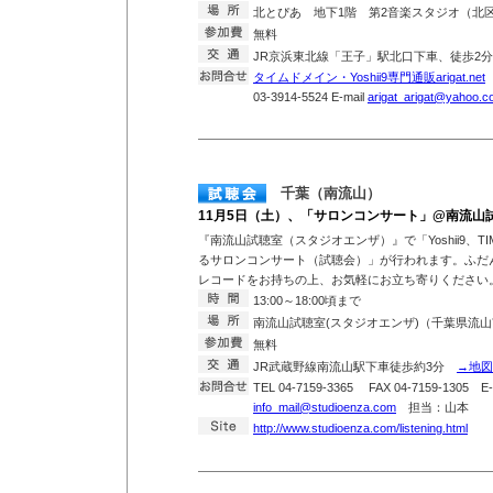
北とぴあ 地下1階 第2音楽スタジオ（北区王
無料
JR京浜東北線「王子」駅北口下車、徒歩
タイムドメイン・Yoshii9専門通販arigat.net
T
03-3914-5524 E-mail
arigat_arigat@yahoo.co
千葉（南流山）
11月5日（土）、「サロンコンサート」@南流山
『南流山試聴室（スタジオエンザ）』で「Yoshii9、TIMEDOM
るサロンコンサート（試聴会）」が行われます。ふだ
レコードをお持ちの上、お気軽にお立ち寄りください
13:00～18:00頃まで
南流山試聴室(スタジオエンザ)（千葉県流山市
無料
JR武蔵野線南流山駅下車徒歩約3分
→地図
TEL 04-7159-3365 FAX 04-7159-1305 E-
info_mail@studioenza.com
担当：山本
http://www.studioenza.com/listening.html