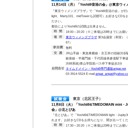
11月14日（月）「Yoshii9音浴の会」@東京ウ
『東京ウィメンズプラザ』で「Yoshii9音浴の会」が行わ
light、Marty101、midTowerも試聴可）お好き
ださい。
都合によりYoshii9の試聴は出来ません。
18:00～20:20（※ご来場は20時までにお
東京ウィメンズプラザ
第3会議室（和室）（東
67）
無料
JR山手線・東急東横線・京王井の頭線渋谷
銀座線・半蔵門線・千代田線表参道駅下車徒歩
渋88系統)青山学院前バス停下車徒歩2分
タイムドメイン・Yoshii9専門通販arigat.net
T
03-3914-5524 E-mail
arigat_arigat@yahoo.co
東京（北区王子）
11月8日（火）「Yoshii9&TIMEDOMAIN mini・Ju
会」@北とぴあ
『北とぴあ』で「Yoshii9&TIMEDOMAIN light・Jupit
れます。お好きなCDをお持ちになり、聞き比べてく
17:30～20:20（※ご来場は20時までにお