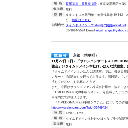
長屋茶房・天眞庵 1階
（東京都墨田区文花1-6
無料
東京メトロ半蔵門線・都営浅草線 押上駅 A
分
地図はこちら
タイムドメイン・Yoshii9専門通販arigat.net
T
03-3914-5524 E-mail
arigat_arigat@yahoo.co
京都（精華町）
11月27日（日）「サロンコンサート & TIMEDOMA
聴会」@タイムドメイン本社けいはんな試聴室、
『タイムドメインけいはんな試聴室』では、毎週日曜
ンサート（試聴会）を行っております。普段聴いている
持ちください。お気軽にどうぞ。
また、今回はサウンズファン株式会社様のご協力によ
「TIMEDOMAIN light車載システム」を搭載した
車場内にて試聴頂けます。
「TIMEDOMAIN light車載システム」についての詳
http://www.sfuncars.com/?pid=36449424
13:00～17:00
タイムドメイン本社けいはんなプラザ試聴
無料