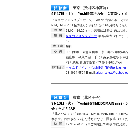
東京（渋谷区神宮前）
9月17日（土）「Yoshii9音浴の会」@東京ウィ
『東京ウィメンズプラザ』で「Yoshii9音浴の会」が行わ
light、Marty101も試聴可）お好きなCDをお持ち
13:00～16:20（※ご来場は16時までにお
東京ウィメンズプラザ
第3会議室（和室）（東
67）
無料
JR山手線・東急東横線・京王井の頭線渋谷
銀座線・半蔵門線・千代田線表参道駅下車徒歩
渋88系統)青山学院前バス停下車徒歩2分
タイムドメイン・Yoshii9専門通販arigat.net
T
03-3914-5524 E-mail
arigat_arigat@yahoo.co
東京（北区王子）
9月13日（火）「Yoshii9&TIMEDOMAIN mini・Ju
会」@北とぴあ
『北とぴあ』で「Yoshii9&TIMEDOMAIN light・Jupit
れます。お好きなCDをお持ちになり、聞き比べてく
17:30～20:20（※ご来場は20時までにお