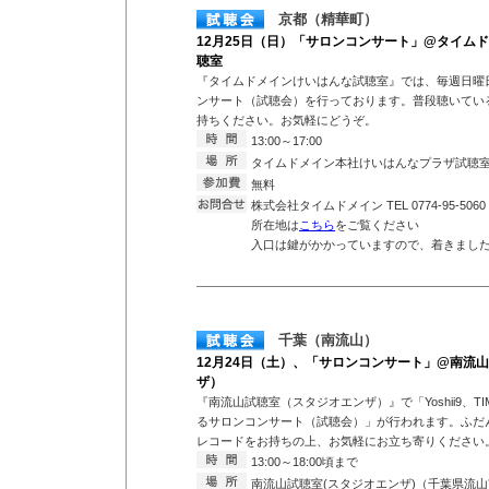
京都（精華町）
12月25日（日）「サロンコンサート」@タイム
聴室
『タイムドメインけいはんな試聴室』では、毎週日曜
ンサート（試聴会）を行っております。普段聴いている
持ちください。お気軽にどうぞ。
13:00～17:00
タイムドメイン本社けいはんなプラザ試聴
無料
株式会社タイムドメイン TEL 0774-95-5060
所在地は
こちら
をご覧ください
入口は鍵がかかっていますので、着きまし
千葉（南流山）
12月24日（土）、「サロンコンサート」@南流
ザ）
『南流山試聴室（スタジオエンザ）』で「Yoshii9、TIMEDOM
るサロンコンサート（試聴会）」が行われます。ふだ
レコードをお持ちの上、お気軽にお立ち寄りください
13:00～18:00頃まで
南流山試聴室(スタジオエンザ)（千葉県流山市