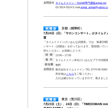
タイムドメイン・Yoshii9専門通販arigat.net
T
03-3914-5524 E-mail
arigat_arigat@yahoo.co
京都（精華町）
7月24日（日）「サロンコンサート」@タイムド
室
『タイムドメインけいはんな試聴室』では、毎週日曜
ンサート（試聴会）を行っております。普段聴いている
持ちください。お気軽にどうぞ。
13:00～17:00
タイムドメイン本社けいはんなプラザ試聴
無料
株式会社タイムドメイン TEL 0774-95-5060
所在地は
こちら
をご覧ください
入口は鍵がかかっていますので、着きまし
東京（荒川区）
7月23日（土）、24日（日）「TIMEDOMAIN mini E t