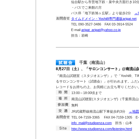
仙台駅から市営地下鉄・泉中央方面行き10分
・バスでご来館の方
バス停「地下鉄旭ヶ丘駅」より徒歩2分
→
タイムドメイン・Yoshii9専門通販arigat.net
TEL 090-3527-3486 FAX 03-3914-5524
E-mail
arigat_arigat@yahoo.co.jp
担当：岩崎
千葉（南流山）
8月27日（土）、「サロンコンサート」@南流山
『南流山試聴室（スタジオエンザ）』で「Yoshii9、TIMEDOM
るサロンコンサート（試聴会）」が行われます。ふだ
レコードをお持ちの上、お気軽にお立ち寄りください
13:00～18:00頃まで
南流山試聴室(スタジオエンザ)（千葉県流山市
無料
JR武蔵野線南流山駅下車徒歩約3分
→地図
TEL 04-7159-3365 FAX 04-7159-1305 E-
info_mail@studioenza.com
担当：山本
http://www.studioenza.com/listening.html