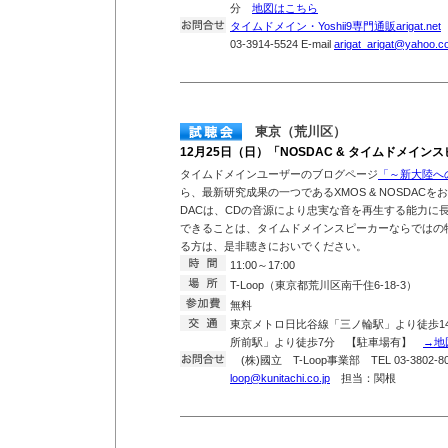
分
地図はこちら
タイムドメイン・Yoshii9専門通販arigat.net
T
03-3914-5524 E-mail
arigat_arigat@yahoo.co
東京（荒川区）
12月25日（日）「NOSDAC & タイムドメインス
タイムドメインユーザーのブログページ
「～新大陸へ
ら、最新研究成果の一つであるXMOS & NOSDACを
DACは、CDの音源により忠実な音を再生する能力に
できることは、タイムドメインスピーカーならではの
る方は、是非聴きにおいでください。
11:00～17:00
T-Loop（東京都荒川区南千住6-18-3）
無料
東京メトロ日比谷線「三ノ輪駅」より徒歩1
所前駅」より徒歩7分 【駐車場有】
→地
(株)國立 T-Loop事業部 TEL 03-3802-807
loop@kunitachi.co.jp
担当：関根