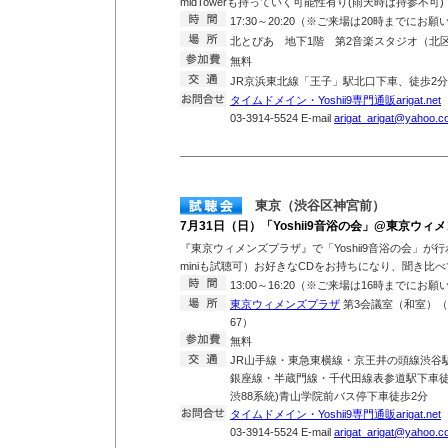
midTowerも持っていく可能性有り(雨天時は持参不可)
17:30～20:20（※ご来場は20時までにお
北とぴあ 地下1階 第2音楽スタジオ（北区王
無料
JR京浜東北線「王子」駅北口下車、徒歩
タイムドメイン・Yoshii9専門通販arigat.net
T
03-3914-5524 E-mail
arigat_arigat@yahoo.co
東京（渋谷区神宮前）
7月31日（日）「Yoshii9音浴の会」@東京ウィ
『東京ウィメンズプラザ』で「Yoshii9音浴の会」が行わ
miniも試聴可）お好きなCDをお持ちになり、聞き比
13:00～16:20（※ご来場は16時までにお
東京ウィメンズプラザ
第3会議室（和室）（東
67）
無料
JR山手線・東急東横線・京王井の頭線渋谷
銀座線・半蔵門線・千代田線表参道駅下車徒歩
渋88系統)青山学院前バス停下車徒歩2分
タイムドメイン・Yoshii9専門通販arigat.net
T
03-3914-5524 E-mail
arigat_arigat@yahoo.co