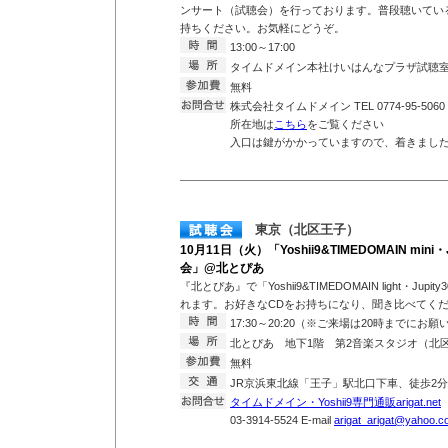
ンサート（試聴会）を行っております。普段聴いている
持ちください。お気軽にどうぞ。
13:00～17:00
タイムドメイン本社けいはんなプラザ試聴
無料
株式会社タイムドメイン TEL 0774-95-5060
所在地は
こちら
をご覧ください
入口は鍵がかかっていますので、着きまし
東京（北区王子）
10月11日（火）「Yoshii9&TIMEDOMAIN mini・J
会」@北とぴあ
『北とぴあ』で「Yoshii9&TIMEDOMAIN light・Jupit
れます。お好きなCDをお持ちになり、聞き比べてく
17:30～20:20（※ご来場は20時までにお
北とぴあ 地下1階 第2音楽スタジオ（北区王
無料
JR京浜東北線「王子」駅北口下車、徒歩
タイムドメイン・Yoshii9専門通販arigat.net
T
03-3914-5524 E-mail
arigat_arigat@yahoo.co