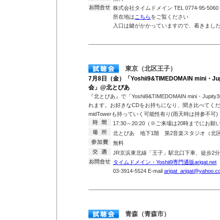
株式会社タイムドメイン TEL 0774-95-5060
所在地は
こちら
をご覧ください
入口は鍵がかかっていますので、着きまし
東京（北区王子）
7月8日（金）「Yoshii9&TIMEDOMAIN mini・Jup
会」@北とぴあ
『北とぴあ』で「Yoshii9&TIMEDOMAIN mini・Jupit
れます。お好きなCDをお持ちになり、聞き比べてく
midTowerも持っていく可能性有り(雨天時は持参不可)
17:30～20:20（※ご来場は20時までにお
北とぴあ 地下1階 第2音楽スタジオ（北区王
無料
JR京浜東北線「王子」駅北口下車、徒歩
タイムドメイン・Yoshii9専門通販arigat.net
T
03-3914-5524 E-mail
arigat_arigat@yahoo.co
青森（青森市）